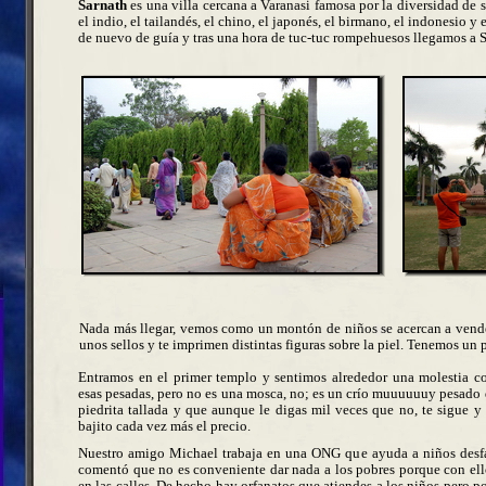
Sarnath
es una villa cercana a Varanasi famosa por la diversidad de su
el indio, el tailandés, el chino, el japonés, el birmano, el indonesio 
de nuevo de guía y tras una hora de tuc-tuc rompehuesos llegamos a S
Nada más llegar, vemos como un montón de niños se acercan a vendern
unos sellos y te imprimen distintas figuras sobre la piel. Tenemos un 
Entramos en el primer templo y sentimos alrededor una molestia 
esas pesadas, pero no es una mosca, no; es un crío muuuuuuy pesado 
piedrita tallada y que aunque le digas mil veces que no, te sigue y
bajito cada vez más el precio.
Nuestro amigo Michael trabaja en una ONG que ayuda a niños desf
comentó que no es conveniente dar nada a los pobres porque con el
en las calles. De hecho hay orfanatos que atiendes a los niños pero po