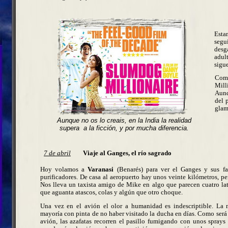
Esta
segu
desg
adul
sigue
Com
Mill
Aunq
del 
glam
Aunque no os lo creais, en la India la realidad
supera a la ficción, y por mucha diferencia.
7 de abril
Viaje al Ganges, el río sagrado
Hoy volamos a
Varanasi
(Benarés) para ver el Ganges y sus f
purificadores. De casa al aeropuerto hay unos veinte kilómetros, pe
Nos lleva un taxista amigo de Mike en algo que parecen cuatro lat
que aguanta atascos, colas y algún que otro choque.
Una vez en el avión el olor a humanidad es indescriptible. La 
mayoría con pinta de no haber visitado la ducha en días. Como será l
avión, las azafatas recorren el pasillo fumigando con unos sprays