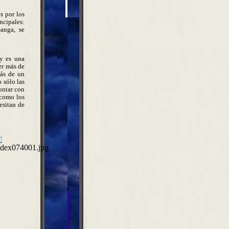
s por los
incipales:
Ganga, se
y es una
er más de
más de un
 sólo las
ontar con
 como los
esitan de