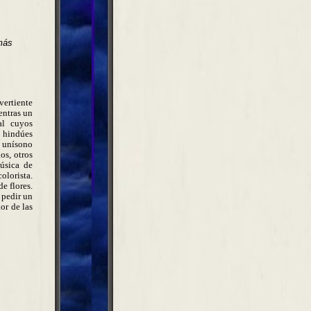
 más
vertiente
entras un
al cuyos
s hindúes
l unísono
os, otros
música de
olorista.
e flores.
 pedir un
or de las