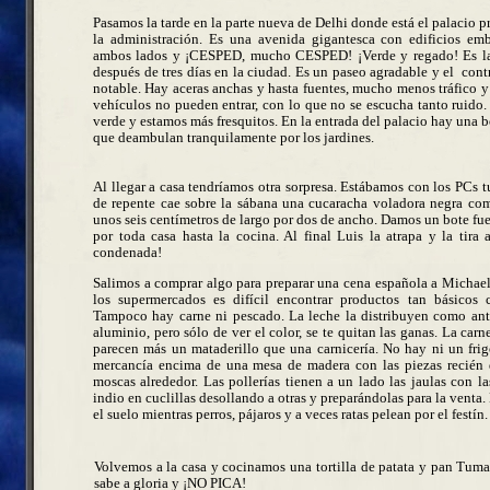
Pasamos la tarde en la parte nueva de Delhi donde está el palacio pr
la administración. Es una avenida gigantesca con edificios em
ambos lados y ¡CESPED, mucho CESPED! ¡Verde y regado! Es la
después de tres días en la ciudad. Es un paseo agradable y el
cont
notable. Hay aceras anchas y hasta fuentes, mucho menos tráfico 
vehículos no pueden entrar, con lo que no se escucha tanto ruido
verde y estamos más fresquitos. En la entrada del palacio hay una
que deambulan tranquilamente por los jardines.
Al llegar a casa tendríamos otra sorpresa. Estábamos con los PCs
de repente cae sobre la sábana una cucaracha voladora negra com
unos seis centímetros de largo por dos de ancho. Damos un bote fu
por toda casa hasta la cocina. Al final Luis la atrapa y la tira 
condenada!
Salimos a comprar algo para preparar una cena española a Michae
los supermercados es difícil encontrar productos tan básicos
Tampoco hay carne ni pescado. La leche la distribuyen como ant
aluminio, pero sólo de ver el color, se te quitan las ganas. La car
parecen más un mataderillo que una carnicería. No hay ni un frigo
mercancía encima de una mesa de madera con las piezas recién
moscas alrededor. Las pollerías tienen a un lado las jaulas con la
indio en cuclillas desollando a otras y preparándolas para la venta
el suelo mientras perros, pájaros y a veces ratas pelean por el festín.
Volvemos a la casa y cocinamos una tortilla de patata y pan Tu
sabe a gloria y ¡NO PICA!