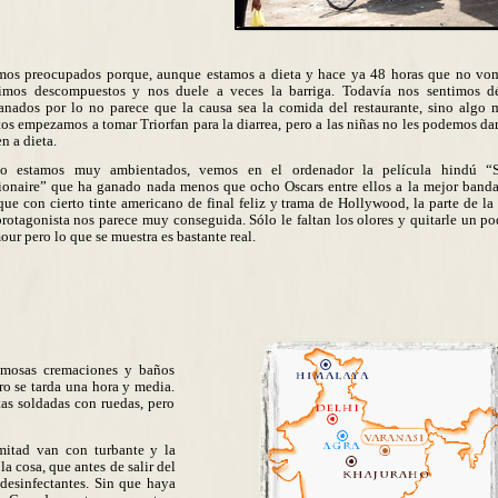
mos preocupados porque, aunque estamos a dieta y hace ya 48 horas que no vo
imos descompuestos y nos duele a veces la barriga. Todavía nos sentimos d
anados por lo no parece que la causa sea la comida del restaurante, sino algo 
tos empezamos a tomar Triorfan para la diarrea, pero a las niñas no les podemos dar
n a dieta.
o estamos muy ambientados, vemos en el ordenador la película hindú “
ionaire” que ha ganado nada menos que ocho Oscars entre ellos a la mejor banda
ue con cierto tinte americano de final feliz y trama de Hollywood, la parte de la 
protagonista nos parece muy conseguida. Sólo le faltan los olores y quitarle un po
our pero lo que se muestra es bastante real.
amosas cremaciones y baños
ro se tarda una hora y media.
as soldadas con ruedas, pero
mitad van con turbante y la
a cosa, que antes de salir del
 desinfectantes. Sin que haya