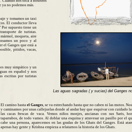
o. Cuando nos toca a nosotros
que ya no podemos más.
paje y tomamos un taxi
cos. El conductor lleva
” Por supuesto tiene un
ansporte de turistas.
 mármol, moqueta, aire
cansamos un poco y al
er el Ganges que está a
sible, pitidos, vacas,
, es muy simpático y un
nguas en español y nos
s escritas por turistas
Las aguas sagradas ( y sucias) del Ganges n
El camino hasta
el Ganges
, se va estrechando hasta que no caben ni las motos. No
y caminamos por unas callejuelas donde al andar hay que esquivar con cuidado la
las cacas frescas de vaca. Vemos niños monjes, ancianas con sus Saris, ho
taparrabos, de todo vamos.
Al doblar una esquina y atravesar un pasillo por el q
cabe una persona, aparecemos en las gradas de los Ghats del Ganges. Está ata
apenas hay gente y Krishna empieza a relatarnos la historia de los Ghats.