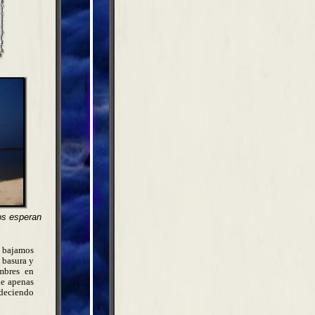
os esperan
s bajamos
 basura y
mbres en
ue apenas
rdeciendo