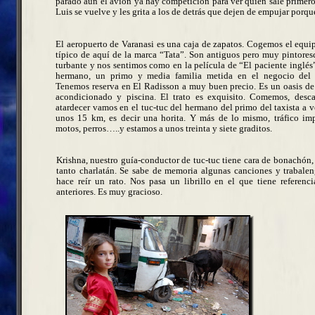
parado aún el avión ya hay competición para ver quién sale primer
Luis se vuelve y les grita a los de detrás que dejen de empujar por
El aeropuerto de V
aranasi
es una caja de zapatos. Cogemos el equi
típico de aquí de la marca “Tata”. Son antiguos pero muy pintores
turbante y nos sentimos como en la película de “El paciente inglés
hermano, un primo y media familia metida en el negocio del tr
Tenemos reserva en El Radisson a muy buen precio. Es un oasis de
acondicionado y piscina. El trato es exquisito. Comemos, des
atardecer vamos en el tuc-tuc del hermano del primo del taxista a v
unos 15 km, es decir una horita. Y más de lo mismo, tráfico impo
motos, perros…..y estamos a unos treinta y siete graditos.
Krishna, nuestro guía-conductor de tuc-tuc tiene cara de bonachón
tanto charlatán. Se sabe de memoria algunas canciones y trabale
hace reír un rato. Nos pasa un librillo en el que tiene referencia
anteriores. Es muy gracioso.