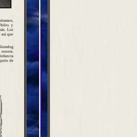
mitamos,
ébiles y
más. Los
 así que
Slumdog
 sonora.
infancia
quito de