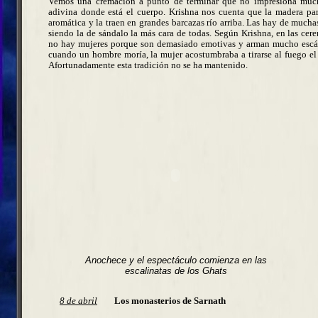
Vemos una cremación a punto de terminar que no impresiona muc
adivina donde está el cuerpo. Krishna nos cuenta que la madera par
aromática y la traen en grandes barcazas río arriba. Las hay de muchas
siendo la de sándalo la más cara de todas. Según Krishna, en las ce
no hay mujeres porque son demasiado emotivas y arman mucho escá
cuando un hombre moría, la mujer acostumbraba a tirarse al fuego el
Afortunadamente esta tradición no se ha mantenido.
Anochece y el espectáculo comienza en las
escalinatas de los Ghats
8 de abril
Los monasterios de Sarnath