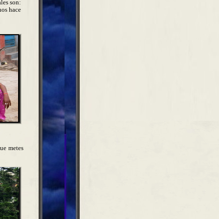
ales son:
nos hace
que metes