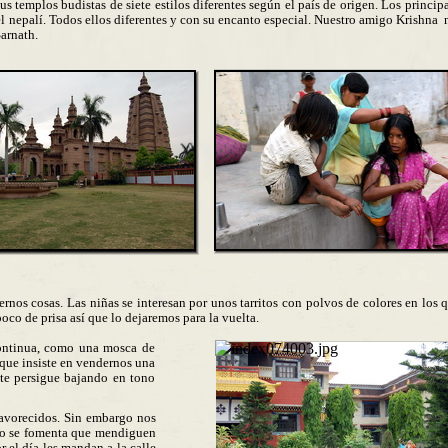
s templos budistas de siete estilos diferentes según el país de origen. Los princip
y el nepalí. Todos ellos diferentes y con su encanto especial. Nuestro amigo Krishna
arnath.
os cosas. Las niñas se interesan por unos tarritos con polvos de colores en los 
poco de prisa así que lo dejaremos para la vuelta.
continua, como una mosca de
que insiste en vendernos una
 te persigue bajando en tono
avorecidos. Sin embargo nos
lo se fomenta que mendiguen
r el día les mandan a la calle