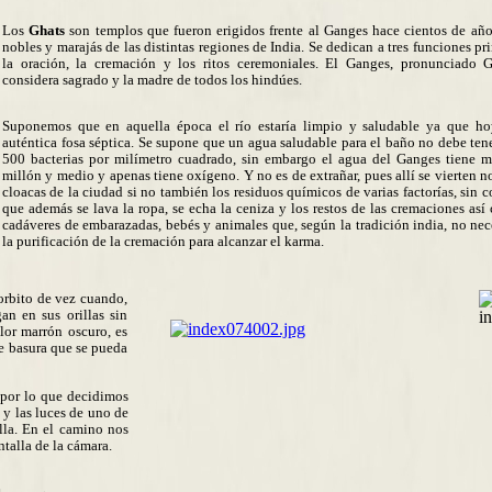
Los
Ghats
son templos que fueron erigidos frente al Ganges hace cientos de año
nobles y marajás de las distintas regiones de India. Se dedican a tres funciones pr
la oración, la cremación y los ritos ceremoniales. El Ganges, pronunciado 
considera sagrado y la madre de todos los hindúes.
Suponemos que en aquella época el río estaría limpio y saludable ya que ho
auténtica fosa séptica. Se supone que un agua saludable para el baño no debe ten
500 bacterias por milímetro cuadrado, sin embargo el agua del Ganges tiene 
millón y medio y apenas tiene oxígeno. Y no es de extrañar, pues allí se vierten no
cloacas de la ciudad si no también los residuos químicos de varias factorías, sin c
que además se lava la ropa, se echa la ceniza y los restos de las cremaciones así
cadáveres de embarazadas, bebés y animales que, según la tradición india, no nec
la purificación de la cremación para alcanzar el karma.
orbito de vez cuando,
an en sus orillas sin
olor marrón oscuro, es
e basura que se pueda
 por lo que decidimos
 y las luces de uno de
lla. En el camino nos
ntalla de la cámara.