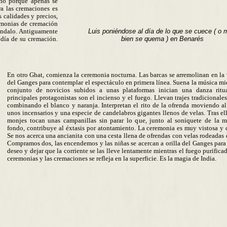
ho porque apenas se
a las cremaciones es
 calidades y precios,
remonias de cremación
ndalo. Antiguamente
Luis poniéndose al día de lo que se cuece ( o
 día de su cremación.
bien se quema ) en Benarés
En otro Ghat, comienza la ceremonia nocturna. Las barcas se arremolinan en la 
del Ganges para contemplar el espectáculo en primera línea. Suena la música mi
conjunto de novicios subidos a unas plataformas inician una danza ritu
principales protagonistas son el incienso y el fuego. Llevan trajes tradicionale
combinando el blanco y naranja. Interpretan el rito de la ofrenda moviendo a
unos incensarios y una especie de candelabros gigantes llenos de velas. Tras ell
monjes tocan unas campanillas sin parar lo que, junto al soniquete de la 
fondo, contribuye al éxtasis por atontamiento. La ceremonia es muy vistosa y c
Se nos acerca una ancianita con una cesta llena de ofrendas con velas rodeadas d
Compramos dos, las encendemos y las niñas se acercan a orilla del Ganges para
deseo y dejar que la corriente se las lleve lentamente mientras el fuego purificad
ceremonias y las cremaciones se refleja en la superficie. Es la magia de India.